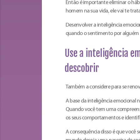
Então é importante eliminar o hábi
homem na sua vida, ele vai te tra
Desenvolver a inteligência emocio
quando o sentimento por alguém é 
Use a inteligência e
descobrir
Também a considere para se renov
A base da inteligência emocional 
Quando você tem uma compreensão
os seus comportamentos e identifi
A consequência disso é que você s