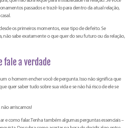
ra, que não abra leque para instabilidade na relação. Se você
cionamentos passados e trazê-lo para dentro da atual relação,
asal.
desde os primeiros momentos, esse tipo de defeito. Se
, não sabe exatamente o que quer do seu futuro ou da relação,
 fale a verdade
mum o homem encher você de pergunta. Isso não significa que
ue quer saber tudo sobre sua vida e se não há risco de ele se
 não arriscamos!
alar e como falar. Tenha também algumas perguntas essenciais –