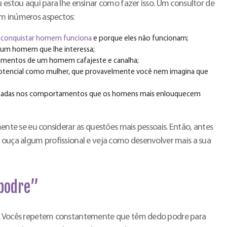
 estou aqui para lhe ensinar como fazer isso. Um consultor de
em inúmeros aspectos:
conquistar homem funciona
e porque eles não funcionam;
e um homem que lhe interessa;
tamentos de um homem cafajeste e canalha;
 potencial como mulher, que provavelmente você nem imagina que
aseadas nos comportamentos que os homens mais enlouquecem
mente se eu considerar as questões mais pessoais. Então, antes
, ouça algum profissional e veja como desenvolver mais a sua
podre”
s. Vocês repetem constantemente que têm dedo podre para