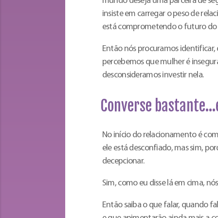
mundo deseja uma parceira de segu
insiste em carregar o peso de rela
está comprometendo o futuro do c
Então nós procuramos identificar, 
percebemos que mulher é insegura
desconsideramos investir nela.
Converse bastante…e
No início do relacionamento é co
ele está desconfiado, mas sim, porq
decepcionar.
Sim, como eu disse lá em cima, nós
Então saiba o que falar, quando f