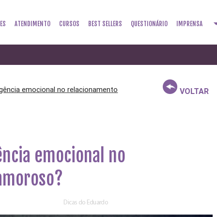
arrow_dr
ES
ATENDIMENTO
CURSOS
BEST SELLERS
QUESTIONÁRIO
IMPRENSA
igência emocional no relacionamento
VOLTAR
ência emocional no
 amoroso?
Dicas do Eduardo