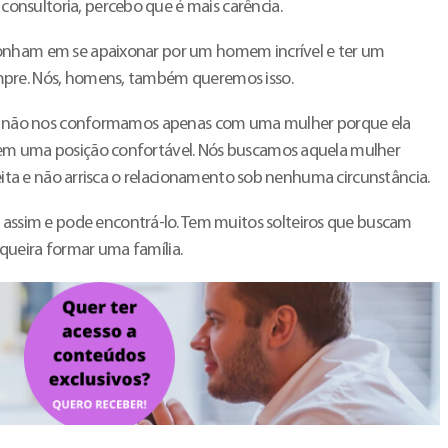
nsultoria, percebo que é mais carência.
onham em se apaixonar por um homem incrível e ter um
mpre. Nós, homens, também queremos isso.
Nós não nos conformamos apenas com uma mulher porque ela
em uma posição confortável. Nós buscamos aquela mulher
speita e não arrisca o relacionamento sob nenhuma circunstância.
im e pode encontrá-lo. Tem muitos solteiros que buscam
queira formar uma família.