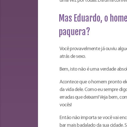
uma vez por todas. Dá uma confer
Mas Eduardo, o home
paquera?
Você provavelmente já ouviu alg
atrás de sexo.
Bem, isto não é uma verdade absol
Acontece que o homem pronto ele
da vida dele. Como eu sempre dig
erradas que deixam! Veja bem, co
vocês!
Então não importa se você vai enc
bar mais badalado da sua cidade. Se