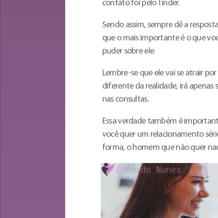
contato foi pelo Tinder.
Sendo assim, sempre dê a respost
que o mais importante é o que vo
puder sobre ele.
Lembre-se que ele vai se atrair por
diferente da realidade, irá apenas s
nas consultas.
Essa verdade também é importante 
você quer um relacionamento sério,
forma, o homem que não quer nada c