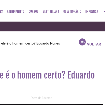
arrow_dr
ES
ATENDIMENTO
CURSOS
BEST SELLERS
QUESTIONÁRIO
IMPRENSA
 ele é o homem certo? Eduardo Nunes
VOLTAR
le é o homem certo? Eduardo
!
Dicas do Eduardo