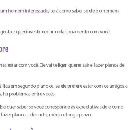
de um homem interessado
, terá como saber se ele é o homem
e gosta e quer investir em um relacionamento com você.
pre
a estar com você. Ele vai te ligar, querer sair e fazer planos de
ê fica em segundo plano ou se ele prefere estar com os amigos a
s, há problemas entre vocês.
le quer saber se você corresponde às expectativas dele como
m fazer planos…de curto, médio e longo prazo.