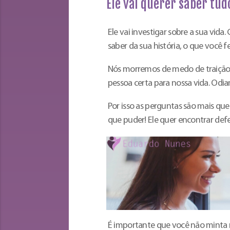
Ele vai querer saber tud
Ele vai investigar sobre a sua vi
saber da sua história, o que você 
Nós morremos de medo de traição. 
pessoa certa para nossa vida. Odia
Por isso as perguntas são mais que
que puder! Ele quer encontrar def
É importante que você não minta n