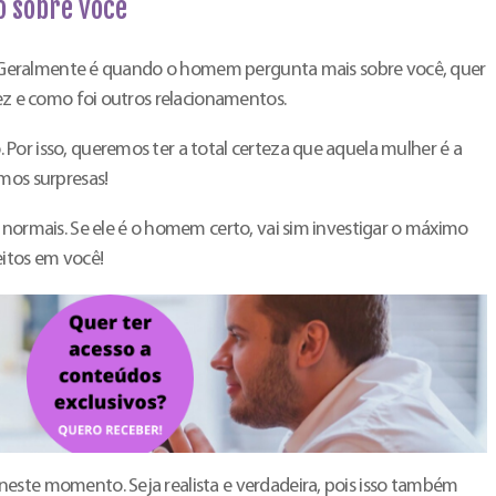
o sobre você
da. Geralmente é quando o homem pergunta mais sobre você, quer
fez e como foi outros relacionamentos.
Por isso, queremos ter a total certeza que aquela mulher é a
mos surpresas!
 normais. Se ele é o homem certo, vai sim investigar o máximo
eitos em você!
este momento. Seja realista e verdadeira, pois isso também